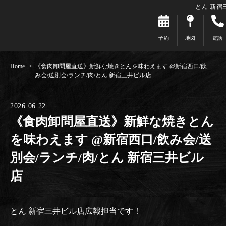
とん 新宿
予約
地図
電話
Home
《食肉卸問屋直送》新鮮な焼きとんを味わえます @新宿西口/飲
み会/送別会/ランチ/肉/とん 新宿三井ビル店
2026.06.22
《食肉卸問屋直送》新鮮な焼きとん
を味わえます @新宿西口/飲み会/送
別会/ランチ/肉/とん 新宿三井ビル
店
とん 新宿三井ビル店広報担当です！