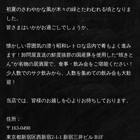
初夏のさわやかな風が木々の緑とたわむれる頃となりま
した。
皆さまはいかがお過ごしでしょうか。
懐かしい雰囲気の漂う昭和レトロな店内で肴もよく進み
ます！卸問屋直送の鮮度抜群の国産豚を使用した“焼きと
ん”が名物の居酒屋で、食事・飲み会をご堪能ください！
少人数でのサク飲みから、人数を集めての飲み会も大歓
迎！
当店では、皆様のお越しを心よりお待ちしております。
住所：
〒163-0490
東京都新宿区西新宿2-1-1 新宿三井ビル B1F