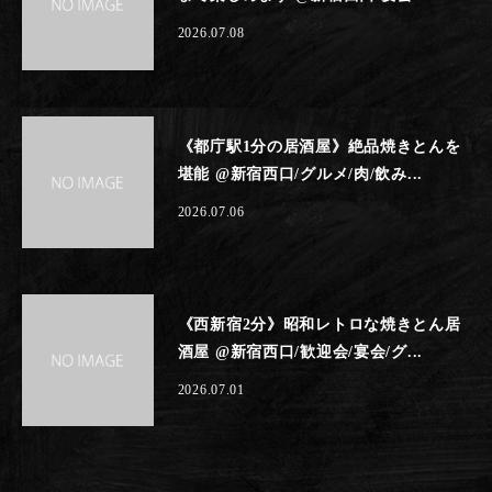
2026.07.08
《都庁駅1分の居酒屋》絶品焼きとんを
堪能 @新宿西口/グルメ/肉/飲み...
2026.07.06
《西新宿2分》昭和レトロな焼きとん居
酒屋 @新宿西口/歓迎会/宴会/グ...
2026.07.01