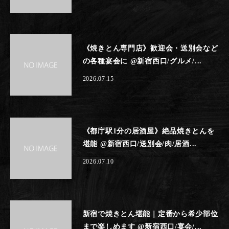
《焼きとん専門店》歓迎会・送別会など
の各種宴会に @新宿西口/グルメ/...
2026.07.15
《都庁駅1分の居酒屋》絶品焼きとんを
堪能 @新宿西口/送別会/肉/居酒...
2026.07.10
新宿で焼きとん堪能｜定番から希少部位
まで楽しめます @新宿西口/宴会/...