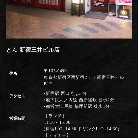
とん 新宿三井ビル店
〒163-0490
住所
東京都新宿区西新宿2-1-1 新宿三井ビル
B1F
▪新宿駅 西口 徒歩8分
アクセス
▪地下鉄丸ノ内線 西新宿駅 徒歩2分
▪都営大江戸線 都庁前駅 徒歩1分
【ランチ】
営業時間
11:30～15:00
(料理L.O. 14:30 ドリンクL.O. 14:30)
【ディナー】