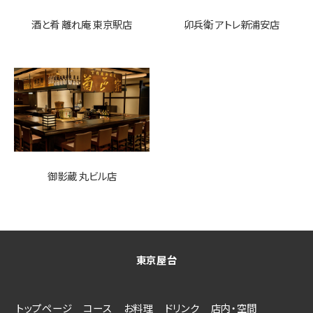
酒と肴 離れ庵 東京駅店
卯兵衛 アトレ新浦安店
御影蔵 丸ビル店
東京屋台
トップページ
コース
お料理
ドリンク
店内・空間