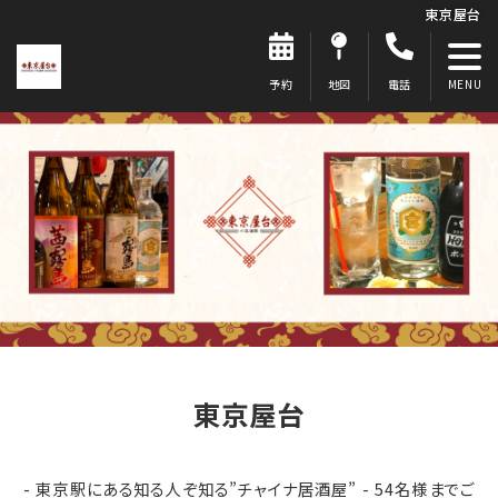
東京屋台
予約
地図
電話
東京屋台
- 東京駅にある知る人ぞ知る”チャイナ居酒屋” - 54名様までご