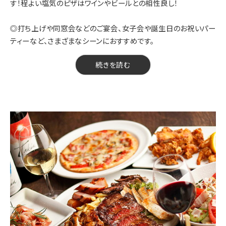
す！程よい塩気のピザはワインやビールとの相性良し！
◎打ち上げや同窓会などのご宴会、女子会や誕生日のお祝いパー
ティーなど、さまざまなシーンにおすすめです。
【料金】5,000円（税込）
続きを読む
【品数】7品
【人数】3～45名様
【時間】120分
【飲み放題】有
【コース内容】
◎前菜3種類盛り
◎シーザーサラダ
◎揚げ物2種盛り
◎小海老とヤリイカ・キノコのガーリックソテー
◎ミックスPIZZA
◎豚肩ロース肉のグリル