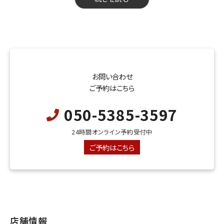
【利用可能曜日】月・火・水・木・金
コースの制限時間は120分となっております。
【時間】150分
飲み放題のラストオーダーは30分前となっております。
【飲み放題】有
・ランチは予約不可
・ランチは予約不可
・宴会コース、デザートプレートなど当日予約はお電話にてお願い
・宴会コース、デザートプレートなど当日予約はお電話にてお願い
お問い合わせ
いたします。
いたします。
ご予約はこちら
写真はイメージです。
050-5385-3597
※ご予約の際には、備考欄にデザートプレート希望と詳細をお書
人数変更は前日までお願いします。
きください◎
食材の仕入れ状況によっては、内容を変更する場合が
24時間オンライン予約受付中
※当日のお問い合わせは、お電話にてお願いいたします。
ございます。予めご了承ください。
ご予約はこちら
店舗情報