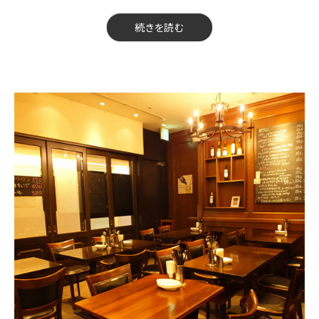
ロック、水割り
■ソフトドリンク
【料金】6,000円（税込）
続きを読む
コカ・コーラ、ジンジャーエル、
【品数】7品
ウーロン茶、グレープフルーツジュース
【人数】3～45名様
【時間】150分
コースの制限時間は120分となっております。
【飲み放題】有
飲み放題のラストオーダーは30分前となっております。
【コース内容】
・ランチは予約不可
◎前菜３種盛り合わせ
・宴会コース、デザートプレートなど当日予約はお電話にてお願い
◎低温調理の柔らかローストポークサラダ
いたします。
◎ガーリックシュリンプ&若鶏の唐揚げ
◎白身魚のムニエル ～レモンバターソース～
写真はイメージです。
◎ミックスPIZZA
人数変更は前日までご連絡下さい。
◎牛赤身肉のグリル
◎本日のパスタ
【飲み放題メニュー】
■生ビール