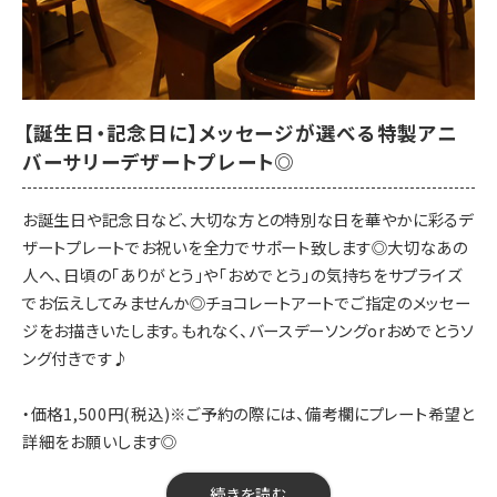
サッポロ生ビール 黒ラベル
■ワイン
赤、白
■サワー
酎ハイ、ウーロンハイ、 緑茶ハイ
【誕生日・記念日に】メッセージが選べる特製アニ
レモンサワー、シークァーサーサワー
バーサリーデザートプレート◎
■ウイスキー
ハイボール、ロック、水割り
お誕生日や記念日など、大切な方との特別な日を華やかに彩るデ
■カクテル
ザートプレートでお祝いを全力でサポート致します◎大切なあの
ジントニック、 カシスソーダ、
人へ、日頃の「ありがとう」や「おめでとう」の気持ちをサプライズ
カシスウーロン、ウオッカトニック
でお伝えしてみませんか◎チョコレートアートでご指定のメッセー
■梅酒
ジをお描きいたします。もれなく、バースデーソングorおめでとうソ
ソーダ割、 ロック、水割り
ング付きです♪
■焼酎(芋・麦)
ロック、水割り
・価格1,500円(税込)※ご予約の際には、備考欄にプレート希望と
■ソフトドリンク
詳細をお願いします◎
コカ・コーラ、ジンジャーエル、
ウーロン茶、グレープフルーツジュース
【料金】1,500円（税込）
続きを読む