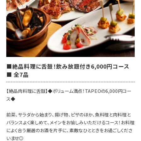
◎本日のパスタ
【飲み放題メニュー】
■生ビール
サッポロ生ビール 黒ラベル
■ワイン
赤、白
■サワー
酎ハイ、ウーロンハイ、 緑茶ハイ
■絶品料理に舌鼓！飲み放題付き6,000円コース
レモンサワー、シークァーサーサワー
■ 全7品
■ウイスキー
ハイボール、ロック、水割り
【絶品肉料理に舌鼓】◆ボリューム満点！TAPEOの6,000円コー
■カクテル
ス◆
ジントニック、 カシスソーダ、
カシスウーロン、ウオッカトニック
前菜、サラダから始まり、揚げ物、ピザのほか、魚料理と肉料理と
■梅酒
バランスよく楽しめて、メインをお愉しみいただけるコース！お料理
ソーダ割、 ロック、水割り
によく合う厳選のお酒を片手に、素敵なひとときをお過ごしくださ
■焼酎(芋・麦)
いませ◎