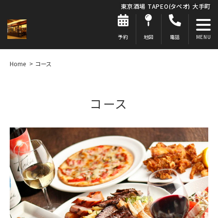
東京酒場 TAPEO(タペオ) 大手町
予約
地図
電話
Home
コース
コース