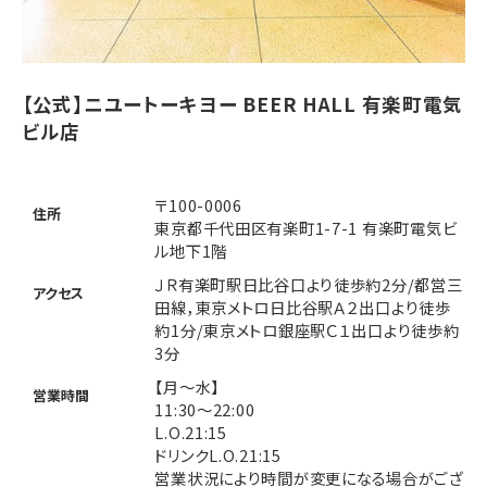
【公式】ニユートーキヨー BEER HALL 有楽町電気
ビル店
〒100-0006
住所
東京都千代田区有楽町1-7-1 有楽町電気ビ
ル地下1階
ＪＲ有楽町駅日比谷口より徒歩約2分/都営三
アクセス
田線，東京メトロ日比谷駅Ａ２出口より徒歩
約1分/東京メトロ銀座駅Ｃ１出口より徒歩約
3分
【月～水】
営業時間
11:30～22:00
L.O.21:15
ドリンクL.O.21:15
営業状況により時間が変更になる場合がござ