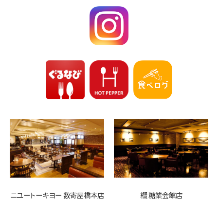
ニユートーキヨー 数寄屋橋本店
綴 糖業会館店