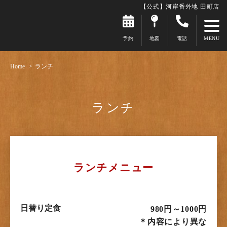
【公式】河岸番外地 田町店
予約
地図
電話
Home
ランチ
ランチ
ランチメニュー
日替り定食
980円～1000円
＊内容により異な