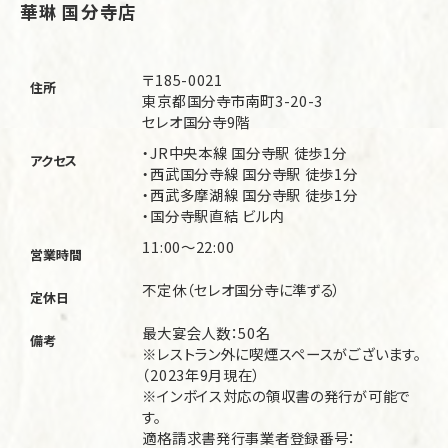
華琳 国分寺店
〒185-0021
住所
東京都国分寺市南町3-20-3
セレオ国分寺9階
・JR中央本線 国分寺駅 徒歩1分
アクセス
・西武国分寺線 国分寺駅 徒歩1分
・西武多摩湖線 国分寺駅 徒歩1分
・国分寺駅直結 ビル内
11:00～22:00
営業時間
不定休（セレオ国分寺に準ずる）
定休日
最大宴会人数：50名
備考
※レストラン外に喫煙スペースがございます。
（2023年9月現在）
※インボイス対応の領収書の発行が可能で
す。
適格請求書発行事業者登録番号：