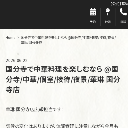
【公式】華
予約
地図
電話
Home
国分寺で中華料理を楽しむなら @国分寺/中華/個室/接待/夜景/
華琳 国分寺店
2026.06.22
国分寺で中華料理を楽しむなら @国
分寺/中華/個室/接待/夜景/華琳 国分
寺店
華琳 国分寺店広報担当です！
気候の変化はありますが、体調管理に注意しながら今月も