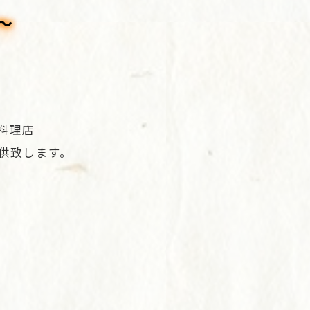
～
料理店
供致します。