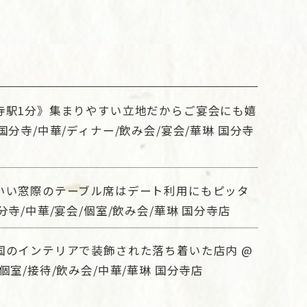
寺駅1分》集まりやすい立地だからご宴会にも嬉
国分寺/中華/ディナー/飲み会/宴会/華琳 国分寺
いい窓際のテーブル席はデート利用にもピッタ
分寺/中華/宴会/個室/飲み会/華琳 国分寺店
国のインテリアで装飾された落ち着いた店内 @
個室/接待/飲み会/中華/華琳 国分寺店