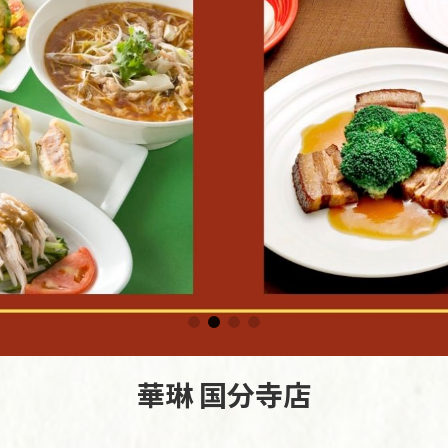
華琳 国分寺店