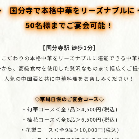
～ 国分寺で本格中華をリーズナブルに 
50名様までご宴会可能！
【国分寺駅 徒歩1分】
フこだわりの本格中華をリーズナブルに堪能できる中華
ーから、高級食材を使用した贅沢なものまで幅広くご提
人気の中国酒と共に中華料理をお楽しみください！
◇華琳自慢のご宴会コース◇
・旬華コース＜全7品＞4,500円(税込)
・桂花コース＜全8品＞6,500円(税込)
・花梨コース＜全9品＞10,000円(税込)