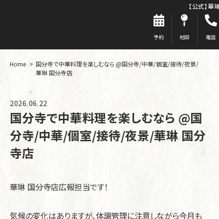
【公式】華
予約
地図
電話
Home
国分寺で中華料理を楽しむなら @国分寺/中華/個室/接待/夜景/
華琳 国分寺店
2026.06.22
国分寺で中華料理を楽しむなら @国
分寺/中華/個室/接待/夜景/華琳 国分
寺店
華琳 国分寺店広報担当です！
気候の変化はありますが、体調管理に注意しながら今月も