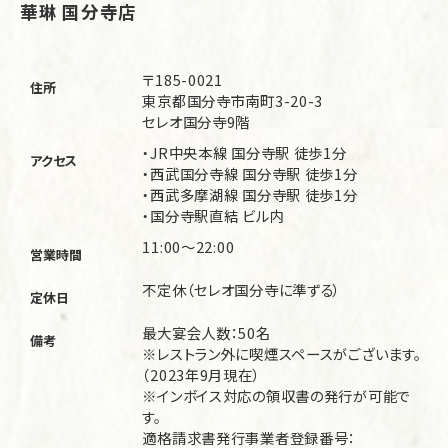
華琳 国分寺店
〒185-0021
住所
東京都国分寺市南町3-20-3
セレオ国分寺9階
・JR中央本線 国分寺駅 徒歩1分
アクセス
・西武国分寺線 国分寺駅 徒歩1分
・西武多摩湖線 国分寺駅 徒歩1分
・国分寺駅直結 ビル内
11:00～22:00
営業時間
不定休（セレオ国分寺に準ずる）
定休日
最大宴会人数：50名
備考
※レストラン外に喫煙スペースがございます。
（2023年9月現在）
※インボイス対応の領収書の発行が可能で
す。
適格請求書発行事業者登録番号：