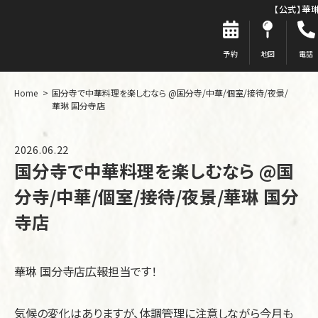
【公式】華
予約
地図
電話
Home
国分寺で中華料理を楽しむなら @国分寺/中華/個室/接待/夜景/
華琳 国分寺店
2026.06.22
国分寺で中華料理を楽しむなら @国
分寺/中華/個室/接待/夜景/華琳 国分
寺店
華琳 国分寺店広報担当です！
気候の変化はありますが、体調管理に注意しながら今月も