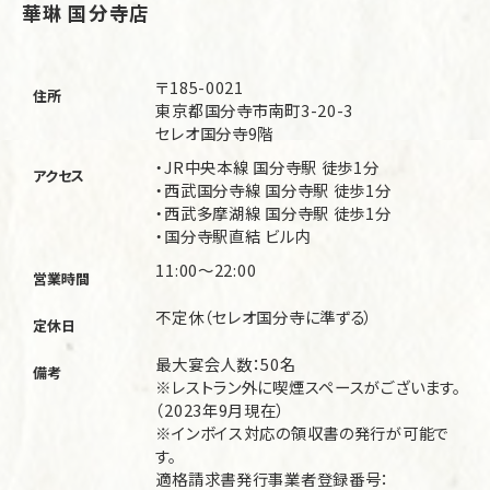
華琳 国分寺店
〒185-0021
住所
東京都国分寺市南町3-20-3
セレオ国分寺9階
・JR中央本線 国分寺駅 徒歩1分
アクセス
・西武国分寺線 国分寺駅 徒歩1分
・西武多摩湖線 国分寺駅 徒歩1分
・国分寺駅直結 ビル内
11:00～22:00
営業時間
不定休（セレオ国分寺に準ずる）
定休日
最大宴会人数：50名
備考
※レストラン外に喫煙スペースがございます。
（2023年9月現在）
※インボイス対応の領収書の発行が可能で
す。
適格請求書発行事業者登録番号：