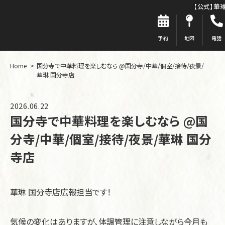
【公式】華
予約
地図
電話
Home
国分寺で中華料理を楽しむなら @国分寺/中華/個室/接待/夜景/
華琳 国分寺店
2026.06.22
国分寺で中華料理を楽しむなら @国
分寺/中華/個室/接待/夜景/華琳 国分
寺店
華琳 国分寺店広報担当です！
気候の変化はありますが、体調管理に注意しながら今月も