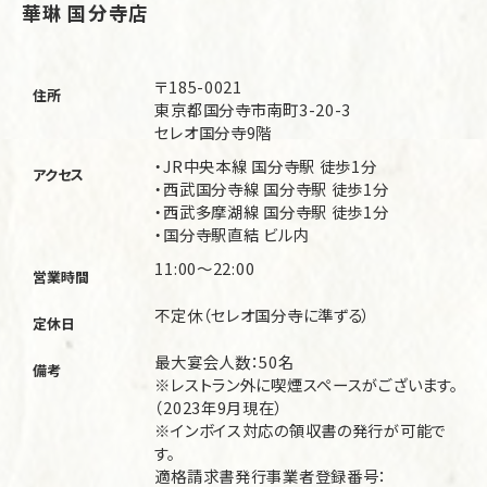
華琳 国分寺店
〒185-0021
住所
東京都国分寺市南町3-20-3
セレオ国分寺9階
・JR中央本線 国分寺駅 徒歩1分
アクセス
・西武国分寺線 国分寺駅 徒歩1分
・西武多摩湖線 国分寺駅 徒歩1分
・国分寺駅直結 ビル内
11:00～22:00
営業時間
不定休（セレオ国分寺に準ずる）
定休日
最大宴会人数：50名
備考
※レストラン外に喫煙スペースがございます。
（2023年9月現在）
※インボイス対応の領収書の発行が可能で
す。
適格請求書発行事業者登録番号：