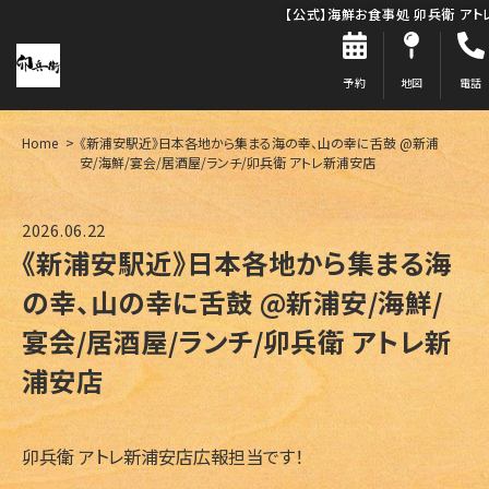
【公式】海鮮お食事処 卯兵衛 ア
予約
地図
電話
Home
《新浦安駅近》日本各地から集まる海の幸、山の幸に舌鼓 @新浦
安/海鮮/宴会/居酒屋/ランチ/卯兵衛 アトレ新浦安店
2026.06.22
《新浦安駅近》日本各地から集まる海
の幸、山の幸に舌鼓 @新浦安/海鮮/
宴会/居酒屋/ランチ/卯兵衛 アトレ新
浦安店
卯兵衛 アトレ新浦安店広報担当です！