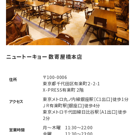
ニュートーキョー 数寄屋橋本店
〒100-0006
住所
東京都千代田区有楽町２-2-1
X-PRESS有楽町 2階
東京メトロ丸ノ内線銀座駅［C1出口]徒歩1分
アクセス
ＪＲ有楽町駅[銀座口]徒歩4分
東京メトロ千代田線日比谷駅［A1出口]徒歩
2分
月～木曜 11:30～22:00
営業時間
金曜 11:30～23:00