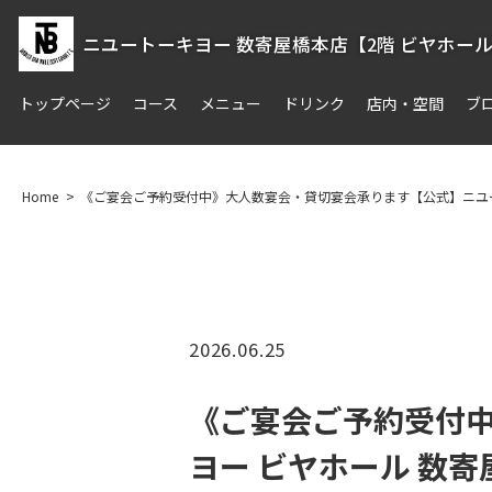
ニユートーキヨー 数寄屋橋本店【2階 ビヤホー
トップページ
コース
メニュー
ドリンク
店内・空間
ブ
Home
《ご宴会ご予約受付中》大人数宴会・貸切宴会承ります【公式】ニユート
2026.06.25
《ご宴会ご予約受付
ヨー ビヤホール 数寄