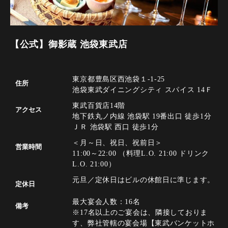
【公式】御影蔵 池袋東武店
東京都豊島区西池袋１-1-25
住所
池袋東武ダイニングシティ スパイス 14Ｆ
東武百貨店14階
アクセス
地下鉄丸ノ内線 池袋駅 19番出口 徒歩1分
ＪＲ 池袋駅 西口 徒歩1分
＜月～日、祝日、祝前日＞
営業時間
11:00～22:00 （料理L.O. 21:00 ドリンク
L.O. 21:00）
元旦／定休日はビルの休館日に準じます。
定休日
最大宴会人数：16名
備考
※17名以上のご宴会は、隣接しておりま
す、弊社管轄の宴会場【東武バンケットホ