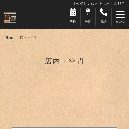
【公式】くらま アスティ京都店
予約
地図
電話
Home
店内・空間
店内・空間