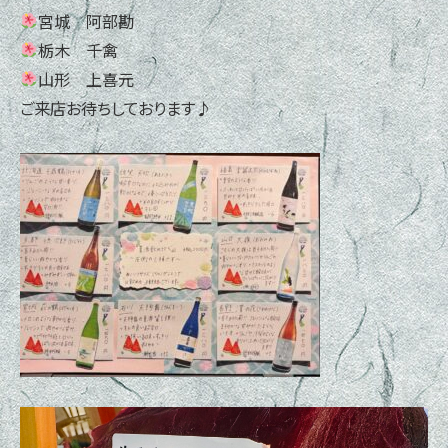
宮城 阿部勘
栃木 千禽
山形 上喜元
ご来店お待ちしております♪