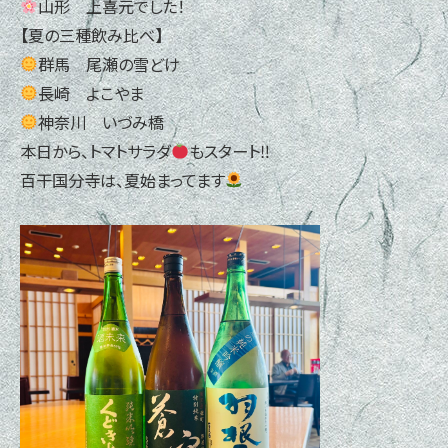
山形 上喜元でした！
【夏の三種飲み比べ】
群馬 尾瀬の雪どけ
長崎 よこやま
神奈川 いづみ橋
本日から、トマトサラダ
もスタート‼
百干国分寺は、夏始まってます