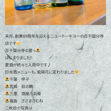
来月、創業89周年を迎える二ユートーキヨーの百干国分寺
店です
百干国分寺の夏っ
はじまりました‼
夏酒が続々と入荷中です♪
日本酒メニューも、紫陽花に変わりました
千葉 甲子
宮城 萩の鶴
三重 酒屋八兵衛
福島 ささまさむね
二枚目の写真は