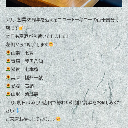
来月、創業89周年を迎える二ユートーキヨーの百干国分寺
店です
本日も夏酒が入荷いたしました！
左側からご紹介します
山梨 七賢
青森 陸奥八仙
滋賀 七本槍
兵庫 播州一献
愛媛 石鎚
山形 磐城壽
ぜひ、明日は涼しい店内で鯵わい御膳と夏酒をお楽しみくだ
さい
ご来店お待ちしております