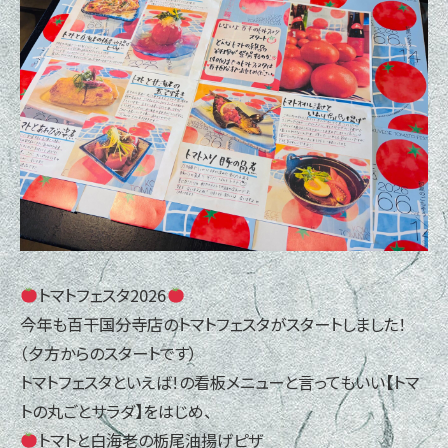
トマトフェスタ2026
今年も百干国分寺店のトマトフェスタがスタートしました！
（夕方からのスタートです）
トマトフェスタといえば！の看板メニューと言ってもいい【トマ
トの丸ごとサラダ】をはじめ、
トマトと白海老の栃尾油揚げピザ