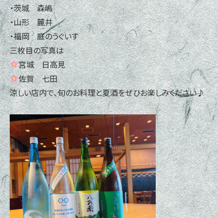
・茨城 森嶋
・山形 麓井
・福岡 庭のうぐいす
三枚目の写真は
宮城 日高見
佐賀 七田
涼しい店内で、旬のお料理と夏酒をぜひお楽しみください♪