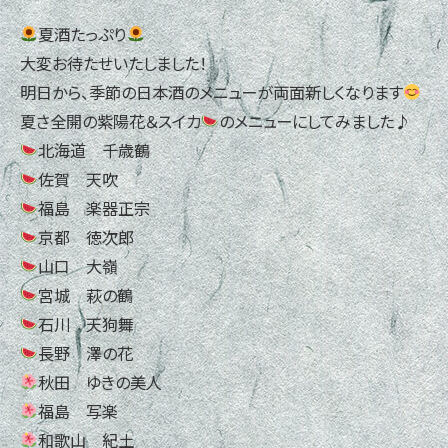
夏酒たっぷり
大変お待たせいたしました！
明日から、季節の日本酒のメニューが両面新しくなります
夏さ全開の紫陽花＆スイカ
のメニューにしてみました♪
北海道 千歳鶴
佐賀 天吹
福島 楽器正宗
京都 徳次郎
山口 大嶺
宮城 萩の鶴
石川 天狗舞
長野 澤の花
秋田 ゆきの美人
福島 写楽
和歌山 紀土