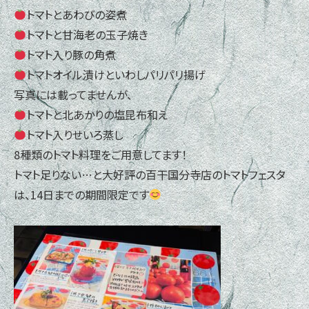
トマトとあわびの姿煮
トマトと甘海老の玉子焼き
トマト入り豚の角煮
トマトオイル漬けといわしパリパリ揚げ
写真には載ってませんが、
トマトと北あかりの塩昆布和え
トマト入りせいろ蒸し
8種類のトマト料理をご用意してます！
トマト足りない…と大好評の百干国分寺店のトマトフェスタ
は、14日までの期間限定です