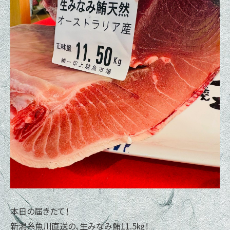
本日の届きたて！
新潟糸魚川直送の、生みなみ鮪11.5㎏！