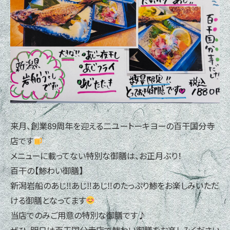
来月、創業89周年を迎える二ユートーキヨーの百干国分寺
店です
メニューに載ってない特別な御膳は、お正月ぶり！
百干の【鯵わい御膳】
新潟岩船のあじ‼あじ‼あじ‼のたっぷり鯵をお楽しみいただ
ける御膳となってます
当店でのみご用意の特別な御膳です♪
ぜひ、明日は百干国分寺店で鯵わい御膳をお楽しみください