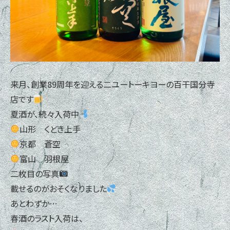
来月、創業89周年を迎える二ユートーキヨーの百干国分寺
店です
夏酒が、続々入荷中
山形 くどき上手
京都 蒼空
富山 羽根屋
二枚目の写真
載せるのがおそくなりました
あとわずか…
春酒のラスト入荷は、