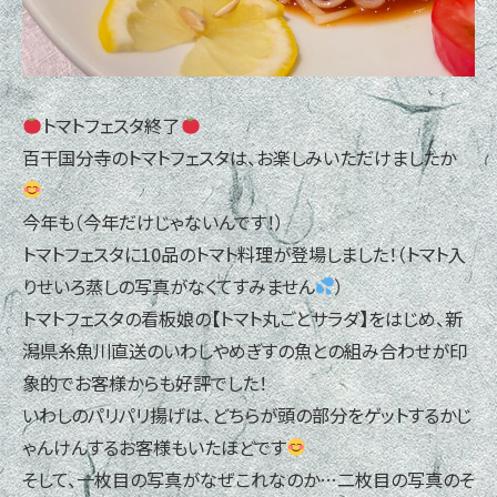
トマトフェスタ終了
百干国分寺のトマトフェスタは、お楽しみいただけましたか
今年も（今年だけじゃないんです！）
トマトフェスタに10品のトマト料理が登場しました！（トマト入
りせいろ蒸しの写真がなくてすみません
）
トマトフェスタの看板娘の【トマト丸ごとサラダ】をはじめ、新
潟県糸魚川直送のいわしやめぎすの魚との組み合わせが印
象的でお客様からも好評でした！
いわしのパリパリ揚げは、どちらが頭の部分をゲットするかじ
ゃんけんするお客様もいたほどです
そして、一枚目の写真がなぜこれなのか…二枚目の写真のそ