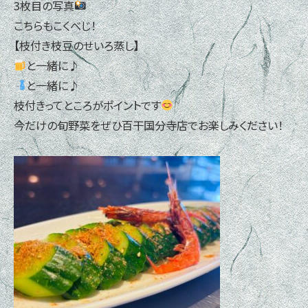
3枚目の写真
こちらもこくべじ！
【枝付き枝豆のせいろ蒸し】
と一緒に♪
と一緒に♪
枝付きってところがポイントです
今だけの旬野菜をぜひ百干国分寺店でお楽しみください！