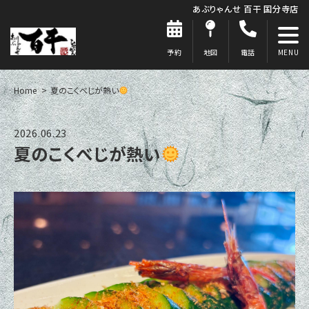
あぶりゃんせ 百干 国分寺店
予約
地図
電話
Home
夏のこくべじが熱い
2026.06.23
夏のこくべじが熱い