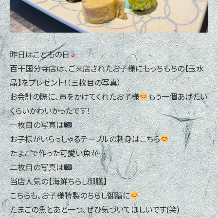
昨日はこどもの日
百干国分寺店は、ご来店されたお子様にもっちもちの【玉水
晶】をプレゼント！（三枚目の写真）
お会計の際に、声をかけてくれたお子様
もう一個あげたい
くらいかわいかったです！
一枚目の写真は
お子様がいらっしゃるテーブルの刺身はこちら
たまごで作った可愛い魚が…
二枚目の写真は
当店人気の【海鮮ちらし御膳】
こちらも、お子様特製のちらし御膳に
たまごの魚とあと一つ、ぜひ気づいてほしいです(笑)