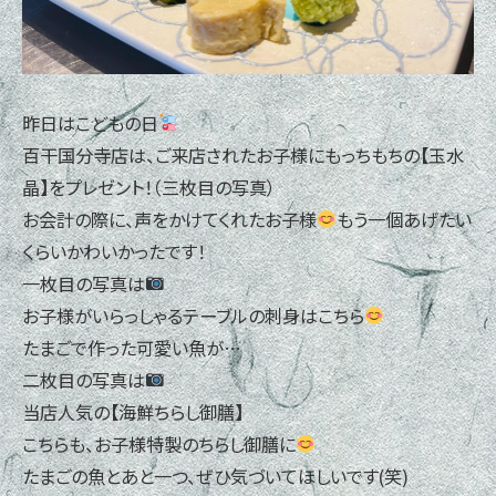
昨日はこどもの日
百干国分寺店は、ご来店されたお子様にもっちもちの【玉水
晶】をプレゼント！（三枚目の写真）
お会計の際に、声をかけてくれたお子様
もう一個あげたい
くらいかわいかったです！
一枚目の写真は
お子様がいらっしゃるテーブルの刺身はこちら
たまごで作った可愛い魚が…
二枚目の写真は
当店人気の【海鮮ちらし御膳】
こちらも、お子様特製のちらし御膳に
たまごの魚とあと一つ、ぜひ気づいてほしいです(笑)