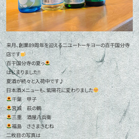
来月、創業89周年を迎える二ユートーキヨーの百干国分寺
店です
百干国分寺の夏っ
はじまりました‼
夏酒が続々と入荷中です♪
日本酒メニューも、紫陽花に変わりました
千葉 甲子
宮城 萩の鶴
三重 酒屋八兵衛
福島 ささまさむね
二枚目の写真は