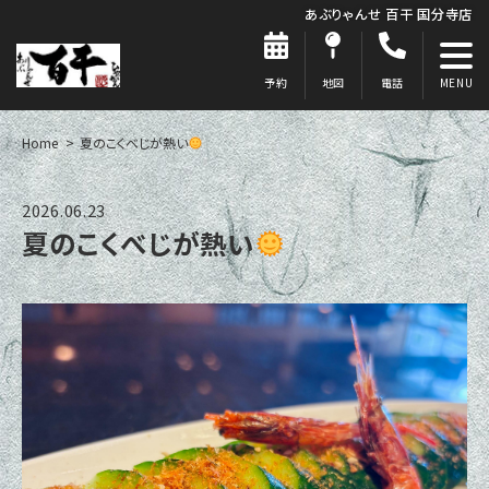
あぶりゃんせ 百干 国分寺店
予約
地図
電話
Home
夏のこくべじが熱い
2026.06.23
夏のこくべじが熱い