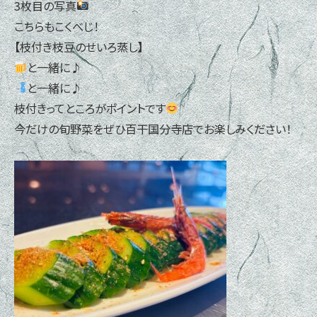
3枚目の写真
こちらもこくべじ！
【枝付き枝豆のせいろ蒸し】
と一緒に♪
と一緒に♪
枝付きってところがポイントです
今だけの旬野菜をぜひ百干国分寺店でお楽しみください！