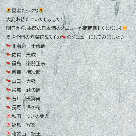
夏酒たっぷり
大変お待たせいたしました！
明日から、季節の日本酒のメニューが両面新しくなります
夏さ全開の紫陽花＆スイカ
のメニューにしてみました♪
北海道 千歳鶴
佐賀 天吹
福島 楽器正宗
京都 徳次郎
山口 大嶺
宮城 萩の鶴
石川 天狗舞
長野 澤の花
秋田 ゆきの美人
福島 写楽
和歌山 紀土