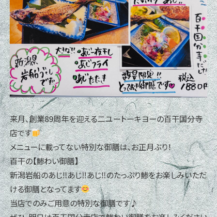
来月、創業89周年を迎える二ユートーキヨーの百干国分寺
店です
メニューに載ってない特別な御膳は、お正月ぶり！
百干の【鯵わい御膳】
新潟岩船のあじ‼あじ‼あじ‼のたっぷり鯵をお楽しみいただ
ける御膳となってます
当店でのみご用意の特別な御膳です♪
ぜひ、明日は百干国分寺店で鯵わい御膳をお楽しみください