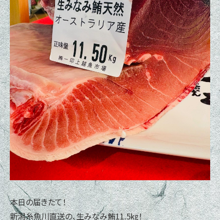
本日の届きたて！
新潟糸魚川直送の、生みなみ鮪11.5㎏！