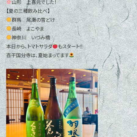
山形 上喜元でした！
【夏の三種飲み比べ】
群馬 尾瀬の雪どけ
長崎 よこやま
神奈川 いづみ橋
本日から、トマトサラダ
もスタート‼
百干国分寺は、夏始まってます