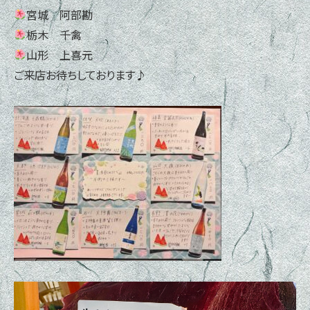
宮城 阿部勘
栃木 千禽
山形 上喜元
ご来店お待ちしております♪