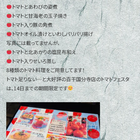
トマトとあわびの姿煮
トマトと甘海老の玉子焼き
トマト入り豚の角煮
トマトオイル漬けといわしパリパリ揚げ
写真には載ってませんが、
トマトと北あかりの塩昆布和え
トマト入りせいろ蒸し
8種類のトマト料理をご用意してます！
トマト足りない…と大好評の百干国分寺店のトマトフェスタ
は、14日までの期間限定です