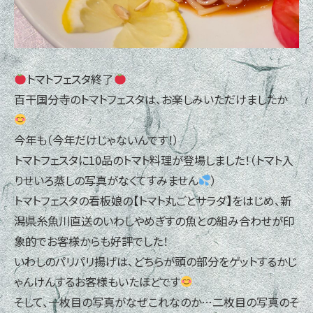
トマトフェスタ終了
百干国分寺のトマトフェスタは、お楽しみいただけましたか
今年も（今年だけじゃないんです！）
トマトフェスタに10品のトマト料理が登場しました！（トマト入
りせいろ蒸しの写真がなくてすみません
）
トマトフェスタの看板娘の【トマト丸ごとサラダ】をはじめ、新
潟県糸魚川直送のいわしやめぎすの魚との組み合わせが印
象的でお客様からも好評でした！
いわしのパリパリ揚げは、どちらが頭の部分をゲットするかじ
ゃんけんするお客様もいたほどです
そして、一枚目の写真がなぜこれなのか…二枚目の写真のそ