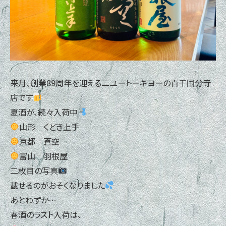
来月、創業89周年を迎える二ユートーキヨーの百干国分寺
店です
夏酒が、続々入荷中
山形 くどき上手
京都 蒼空
富山 羽根屋
二枚目の写真
載せるのがおそくなりました
あとわずか…
春酒のラスト入荷は、