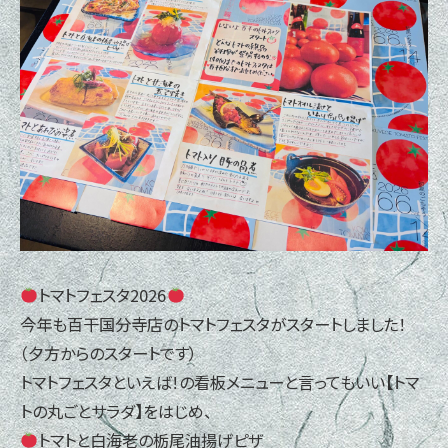
トマトフェスタ2026
今年も百干国分寺店のトマトフェスタがスタートしました！
（夕方からのスタートです）
トマトフェスタといえば！の看板メニューと言ってもいい【トマ
トの丸ごとサラダ】をはじめ、
トマトと白海老の栃尾油揚げピザ