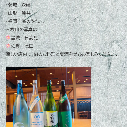
・茨城 森嶋
・山形 麓井
・福岡 庭のうぐいす
三枚目の写真は
宮城 日高見
佐賀 七田
涼しい店内で、旬のお料理と夏酒をぜひお楽しみください♪