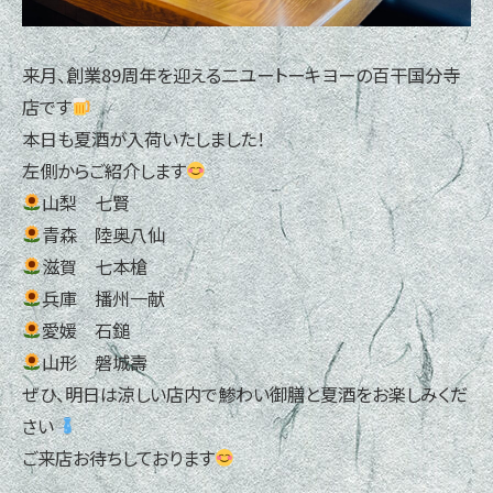
来月、創業89周年を迎える二ユートーキヨーの百干国分寺
店です
本日も夏酒が入荷いたしました！
左側からご紹介します
山梨 七賢
青森 陸奥八仙
滋賀 七本槍
兵庫 播州一献
愛媛 石鎚
山形 磐城壽
ぜひ、明日は涼しい店内で鯵わい御膳と夏酒をお楽しみくだ
さい
ご来店お待ちしております