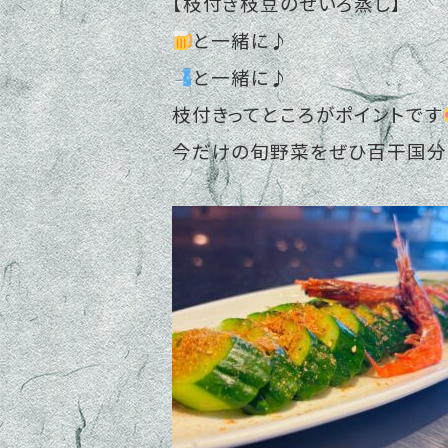
【枝付き枝豆のせいろ蒸し】
と一緒に♪
と一緒に♪
枝付きってところがポイントです
今だけの旬野菜をぜひ百干国分