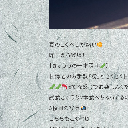
夏のこくべじが熱い
昨日から登場！
【きゅうりの一本漬け
】
甘海老のお手製『粉』とさくさく
ってな感じでお楽しみく
試食きゅうり2本食べちゃってるの
3枚目の写真
こちらもこくべじ！