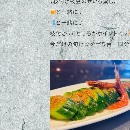
【枝付き枝豆のせいろ蒸し】
と一緒に♪
と一緒に♪
枝付きってところがポイントです
今だけの旬野菜をぜひ百干国分