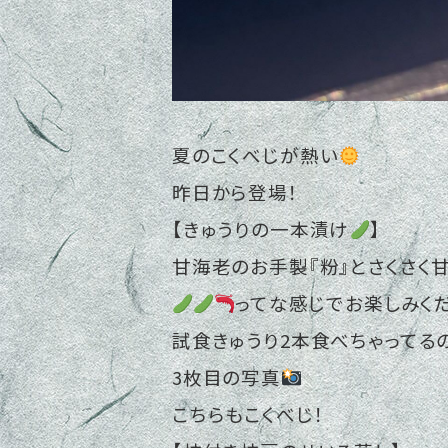
夏のこくべじが熱い
昨日から登場！
【きゅうりの一本漬け
】
甘海老のお手製『粉』とさくさく
ってな感じでお楽しみく
試食きゅうり2本食べちゃってるの
3枚目の写真
こちらもこくべじ！