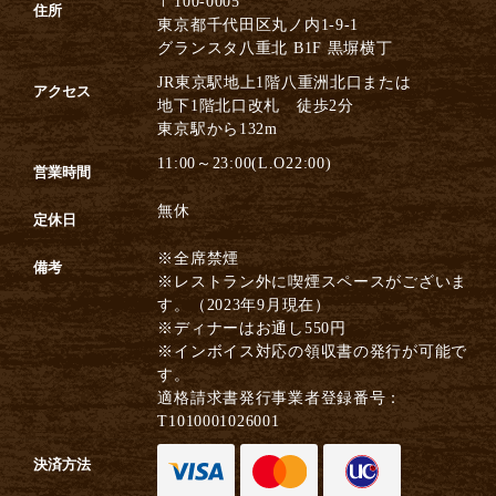
〒100-0005
住所
東京都千代田区丸ノ内1-9-1
グランスタ八重北 B1F 黒塀横丁
JR東京駅地上1階八重洲北口または
アクセス
地下1階北口改札 徒歩2分
東京駅から132m
11:00～23:00(L.O22:00)
営業時間
無休
定休日
※全席禁煙
備考
※レストラン外に喫煙スペースがございま
す。（2023年9月現在）
※ディナーはお通し550円
※インボイス対応の領収書の発行が可能で
す。
適格請求書発行事業者登録番号：
T1010001026001
決済方法